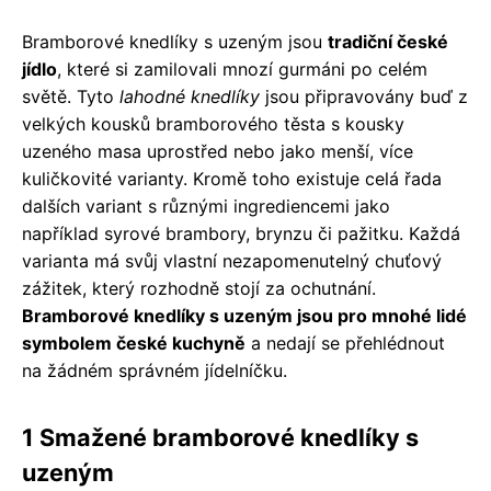
Bramborové knedlíky s uzeným jsou
tradiční české
jídlo
, které si zamilovali mnozí gurmáni po celém
světě. Tyto
lahodné knedlíky
jsou připravovány buď z
velkých kousků bramborového těsta s kousky
uzeného masa uprostřed nebo jako menší, více
kuličkovité varianty. Kromě toho existuje celá řada
dalších variant s různými ingrediencemi jako
například syrové brambory, brynzu či pažitku. Každá
varianta má svůj vlastní nezapomenutelný chuťový
zážitek, který rozhodně stojí za ochutnání.
Bramborové knedlíky s uzeným jsou pro mnohé lidé
symbolem české kuchyně
a nedají se přehlédnout
na žádném správném jídelníčku.
1 Smažené bramborové knedlíky s
uzeným