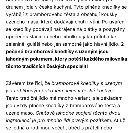
druhem jídla v české kuchyni. Tyto plněné knedlíky se
vyrábějí z bramborového těsta a obsahují kousky
uzeného masa, které dodávají chuti i vůni. Po uvaření
se knedlíky podávají nakrájené na plátky a posypány
opečenou slaninou nebo cibulkou jako příloha ke
zelenině, guláši nebo jen samotné jako hlavní jídlo.
2
pečené bramborové knedlíky s uzeným jsou
lahodným pokrmem, který potěší každého milovníka
těchto tradičních českých specialit!
Závěrem lze říci, že
bramborové knedlíky s uzeným
jsou oblíbeným pokrmem nejen v české kuchyni
.
Tento tradiční jídlo má mnoho variant, ale základem
jsou vždy plněné knedlíky z bramborového těsta a
uzené maso.
Chuťově lahodné spojení těchto dvou
ingrediencí je pro mnoho lidí pravým požitkem
. Ať už
se jedná o rodinnou večeři, oběd s přáteli nebo