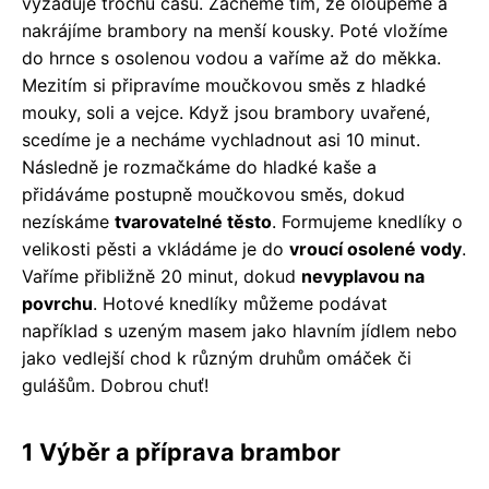
vyžaduje trochu času. Začneme tím, že oloupeme a
nakrájíme brambory na menší kousky. Poté vložíme
do hrnce s osolenou vodou a vaříme až do měkka.
Mezitím si připravíme moučkovou směs z hladké
mouky, soli a vejce. Když jsou brambory uvařené,
scedíme je a necháme vychladnout asi 10 minut.
Následně je rozmačkáme do hladké kaše a
přidáváme postupně moučkovou směs, dokud
nezískáme
tvarovatelné těsto
. Formujeme knedlíky o
velikosti pěsti a vkládáme je do
vroucí osolené vody
.
Vaříme přibližně 20 minut, dokud
nevyplavou na
povrchu
. Hotové knedlíky můžeme podávat
například s uzeným masem jako hlavním jídlem nebo
jako vedlejší chod k různým druhům omáček či
gulášům. Dobrou chuť!
1 Výběr a příprava brambor