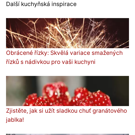
Další kuchyňská inspirace
Obrácené řízky: Skvělá variace smažených
řízků s nádivkou pro vaši kuchyni
Zjistěte, jak si užít sladkou chuť granátového
jablka!