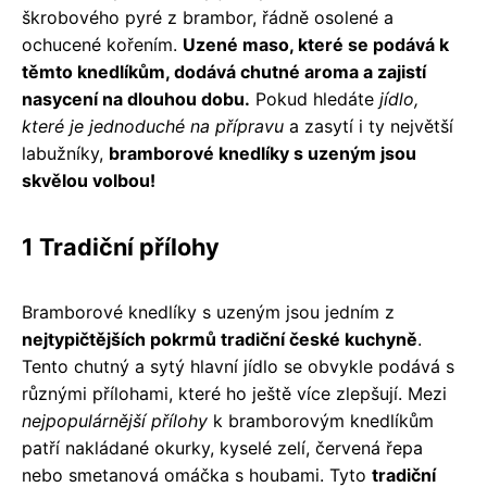
škrobového pyré z brambor, řádně osolené a
ochucené kořením.
Uzené maso, které se podává k
těmto knedlíkům, dodává chutné aroma a zajistí
nasycení na dlouhou dobu.
Pokud hledáte
jídlo,
které je jednoduché na přípravu
a zasytí i ty největší
labužníky,
bramborové knedlíky s uzeným jsou
skvělou volbou!
1 Tradiční přílohy
Bramborové knedlíky s uzeným jsou jedním z
nejtypičtějších pokrmů tradiční české kuchyně
.
Tento chutný a sytý hlavní jídlo se obvykle podává s
různými přílohami, které ho ještě více zlepšují. Mezi
nejpopulárnější přílohy
k bramborovým knedlíkům
patří nakládané okurky, kyselé zelí, červená řepa
nebo smetanová omáčka s houbami. Tyto
tradiční