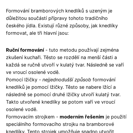
Formování bramborových knedlíků s uzeným je
důležitou součástí přípravy tohoto tradičního
českého jídla. Existují různé způsoby, jak knedlíky
formovat, ale tři hlavní jsou:
Ruční formování
- tuto metodu používají zejména
zkušení kuchaři. Těsto se rozdělí na menší části a
každá se ručně utvoří v kulatý tvar. Následně se vaří
ve vroucí osolené vodě.
Pomocí lžičky -
nejjednodušší způsob
formování
knedlíků je pomocí lžičky. Těsto se nabere lžící a
následně se pomocí druhé lžičky utvoří kulatý tvar.
Takto utvořené knedlíky se potom vaří ve vroucí
osolené vodě.
Formovacím strojkem -
moderním řešením
je použití
speciálního formovacího strojku na bramborové
knedlíky. Tento strojek umožňuje snadno utvořit