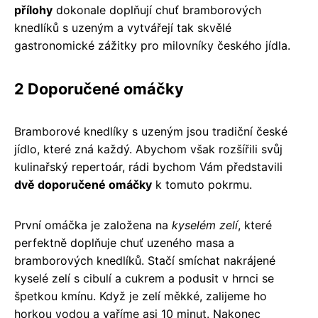
přílohy
dokonale doplňují chuť bramborových
knedlíků s uzeným a vytvářejí tak skvělé
gastronomické zážitky pro milovníky českého jídla.
2 Doporučené omáčky
Bramborové knedlíky s uzeným jsou tradiční české
jídlo, které zná každý. Abychom však rozšířili svůj
kulinařský repertoár, rádi bychom Vám představili
dvě doporučené omáčky
k tomuto pokrmu.
První omáčka je založena na
kyselém zelí
, které
perfektně doplňuje chuť uzeného masa a
bramborových knedlíků. Stačí smíchat nakrájené
kyselé zelí s cibulí a cukrem a podusit v hrnci se
špetkou kmínu. Když je zelí měkké, zalijeme ho
horkou vodou a vaříme asi 10 minut. Nakonec