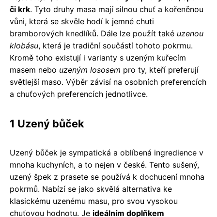
či krk
. Tyto druhy masa mají silnou chuť a kořeněnou
vůni, která se skvěle hodí k jemné chuti
bramborových knedlíků. Dále lze použít také
uzenou
klobásu
, která je tradiční součástí tohoto pokrmu.
Kromě toho existují i varianty s uzeným kuřecím
masem nebo
uzeným lososem
pro ty, kteří preferují
světlejší maso. Výběr závisí na osobních preferencích
a chuťových preferencích jednotlivce.
1 Uzený bůček
Uzený bůček je sympatická a oblíbená ingredience v
mnoha kuchyních, a to nejen v české. Tento sušený,
uzený špek z prasete se používá k dochucení mnoha
pokrmů. Nabízí se jako skvělá alternativa ke
klasickému uzenému masu, pro svou vysokou
chuťovou hodnotu. Je
ideálním doplňkem