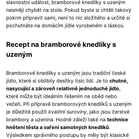
slavnostní událost, bramborové knedlíky s uzeným
nesmějí chybět na stole. Pokud byste si chtěli takový
pokrm připravit sami, není to nic složitého a určitě si
pochutnáte na domácím jídle vyrobeném s láskou.
Recept na bramborové knedlíky s
uzeným
Bramborové knedlíky s uzeným jsou tradiční české
jídlo, které si oblíbily desítky tisíc lidí. Je to
chutné,
nasycující a zároveň relativně jednoduché jídlo
,
které může být ideálním řešením na oběd nebo
večeři. Při přípravě bramborových knedlíků s uzeným
je důležité použít
kvalitní suroviny
, jako jsou čerstvé
brambory a uzenina. Hodně záleží také na
technice
hnětení těsta a vaření samotných knedlíků
.
Výsledkem správného postupu by měly být klasické