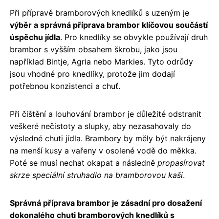
Při přípravě bramborových knedlíků s uzeným je
výběr a správná příprava brambor klíčovou součástí
úspěchu jídla
. Pro knedlíky se obvykle používají druh
brambor s vyšším obsahem škrobu, jako jsou
například Bintje, Agria nebo Markies. Tyto odrůdy
jsou vhodné pro knedlíky, protože jim dodají
potřebnou konzistenci a chuť.
Při čištění a louhování brambor je důležité odstranit
veškeré nečistoty a slupky, aby nezasahovaly do
výsledné chuti jídla. Brambory by měly být nakrájeny
na menší kusy a vařeny v osolené vodě do měkka.
Poté se musí nechat okapat a následně
propasírovat
skrze speciální struhadlo na bramborovou kaši
.
Správná příprava brambor je zásadní pro dosažení
dokonalého chuti bramborových knedlíků s