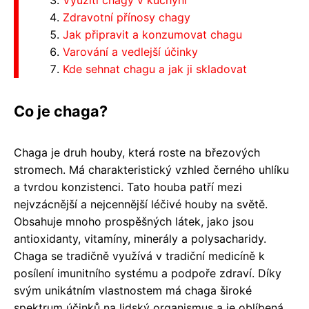
Využití chagy v kuchyni
Zdravotní přínosy chagy
Jak připravit a konzumovat chagu
Varování a vedlejší účinky
Kde sehnat chagu a jak ji skladovat
Co je chaga?
Chaga je druh houby, která roste na březových
stromech. Má charakteristický vzhled černého uhlíku
a tvrdou konzistenci. Tato houba patří mezi
nejvzácnější a nejcennější léčivé houby na světě.
Obsahuje mnoho prospěšných látek, jako jsou
antioxidanty, vitamíny, minerály a polysacharidy.
Chaga se tradičně využívá v tradiční medicíně k
posílení imunitního systému a podpoře zdraví. Díky
svým unikátním vlastnostem má chaga široké
spektrum účinků na lidský organismus a je oblíbená