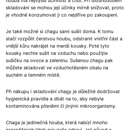
houba má nejvyšší účinnost a chuť. Při dlouhodobém
skladování se mohou její účinky mírně snižovat, proto
je vhodné konzumovat ji co nejdříve po zakoupení.
Je také možné si chagu sami sušit doma. K tomu
stačí rozpůlit čerstvou houbu, odstranit vnitřní část a
vnější kůru nakrájet na menší kousky. Poté tyto
kousky nechte sušit na vzduchu nebo použijte
sušičku na ovoce a zeleninu. Sušenou chagu pak
můžete skladovat ve vzduchotěsném obalu na
suchém a temném místě.
Při nákupu i skladování chagy je důležité dodržovat
hygienická pravidla a dbát na to, aby nebyla
kontaminována plísněmi či jinými mikroorganismy.
Chaga je jedinečná houba, která nabízí mnoho
prospěšných látek pro naše zdraví. Její původ a