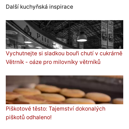
Další kuchyňská inspirace
Vychutnejte si sladkou bouři chutí v cukrárně
Větrník - oáze pro milovníky větrníků
Piškotové těsto: Tajemství dokonalých
piškotů odhaleno!