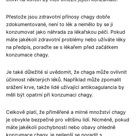
Přestože jsou zdravotní přínosy chagy dobře
zdokumentované, není to lék a nemělo by se ji
konzumovat jako náhrada za lékařskou péči. Pokud
máte jakékoli zdravotní problémy nebo užíváte léky
na předpis, poraďte se s lékařem před začátkem
konzumace chagy.
Je také důležité si uvědomit, že chaga může ovlivnit
účinnost některých léků. Například může zpomalit
srážení krve, takže lidé užívající antikoagulancia by
měli být opatrní při konzumaci chagy.
Celkově platí, že přiměřené a mírné množství chagy
je obvykle bezpečné pro většinu lidí. Nicméně, pokud
máte jakékoli pochybnosti nebo obavy ohledně
konzumace chagy, je nejlepší se poradit s