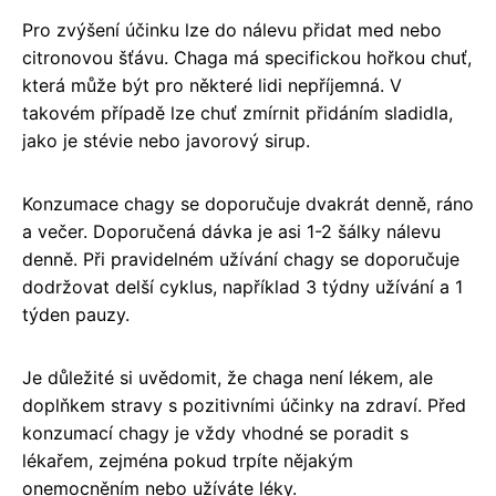
Pro zvýšení účinku lze do nálevu přidat med nebo
citronovou šťávu. Chaga má specifickou hořkou chuť,
která může být pro některé lidi nepříjemná. V
takovém případě lze chuť zmírnit přidáním sladidla,
jako je stévie nebo javorový sirup.
Konzumace chagy se doporučuje dvakrát denně, ráno
a večer. Doporučená dávka je asi 1-2 šálky nálevu
denně. Při pravidelném užívání chagy se doporučuje
dodržovat delší cyklus, například 3 týdny užívání a 1
týden pauzy.
Je důležité si uvědomit, že chaga není lékem, ale
doplňkem stravy s pozitivními účinky na zdraví. Před
konzumací chagy je vždy vhodné se poradit s
lékařem, zejména pokud trpíte nějakým
onemocněním nebo užíváte léky.