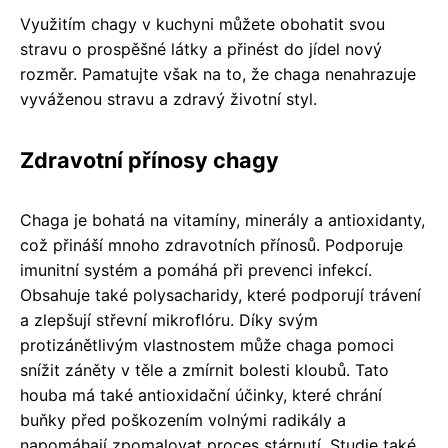
Využitím chagy v kuchyni můžete obohatit svou
stravu o prospěšné látky a přinést do jídel nový
rozměr. Pamatujte však na to, že chaga nenahrazuje
vyváženou stravu a zdravý životní styl.
Zdravotní přínosy chagy
Chaga je bohatá na vitamíny, minerály a antioxidanty,
což přináší mnoho zdravotních přínosů. Podporuje
imunitní systém a pomáhá při prevenci infekcí.
Obsahuje také polysacharidy, které podporují trávení
a zlepšují střevní mikroflóru. Díky svým
protizánětlivým vlastnostem může chaga pomoci
snížit záněty v těle a zmírnit bolesti kloubů. Tato
houba má také antioxidační účinky, které chrání
buňky před poškozením volnými radikály a
napomáhají zpomalovat proces stárnutí. Studie také