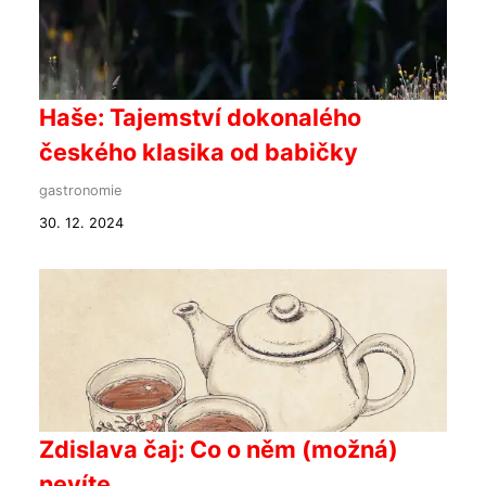
Haše: Tajemství dokonalého
českého klasika od babičky
gastronomie
30. 12. 2024
Zdislava čaj: Co o něm (možná)
nevíte