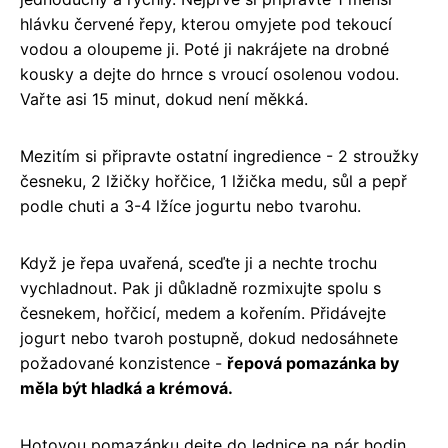
hlávku červené řepy, kterou omyjete pod tekoucí
vodou a oloupeme ji. Poté ji nakrájete na drobné
kousky a dejte do hrnce s vroucí osolenou vodou.
Vařte asi 15 minut, dokud není měkká.
Mezitím si připravte ostatní ingredience - 2 stroužky
česneku, 2 lžičky hořčice, 1 lžička medu, sůl a pepř
podle chuti a 3-4 lžíce jogurtu nebo tvarohu.
Když je řepa uvařená, sceďte ji a nechte trochu
vychladnout. Pak ji důkladně rozmixujte spolu s
česnekem, hořčicí, medem a kořením. Přidávejte
jogurt nebo tvaroh postupně, dokud nedosáhnete
požadované konzistence -
řepová pomazánka by
měla být hladká a krémová.
Hotovou pomazánku dejte do lednice na pár hodin,