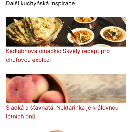
Další kuchyňská inspirace
Kedlubnová omáčka: Skvělý recept pro
chuťovou explozi
Sladká a šťavnatá: Nektarinka je královnou
letních dnů