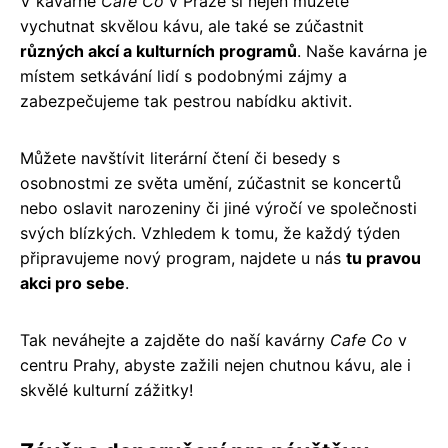
V kavárně
Cafe Co
v Praze si nejen můžete
vychutnat skvělou kávu, ale také se zúčastnit
různých akcí a kulturních programů
. Naše kavárna je
místem setkávání lidí s podobnými zájmy a
zabezpečujeme tak pestrou nabídku aktivit.
Můžete navštívit literární čtení či besedy s
osobnostmi ze světa umění, zúčastnit se koncertů
nebo oslavit narozeniny či jiné výročí ve společnosti
svých blízkých. Vzhledem k tomu, že každý týden
připravujeme nový program, najdete u nás
tu pravou
akci pro sebe
.
Tak neváhejte a zajděte do naší kavárny
Cafe Co
v
centru Prahy, abyste zažili nejen chutnou kávu, ale i
skvělé kulturní zážitky!