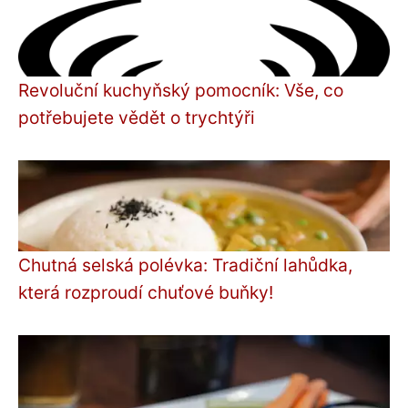
Revoluční kuchyňský pomocník: Vše, co
potřebujete vědět o trychtýři
Chutná selská polévka: Tradiční lahůdka,
která rozproudí chuťové buňky!