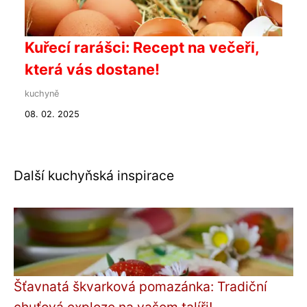
Kuřecí rarášci: Recept na večeři,
která vás dostane!
kuchyně
08. 02. 2025
Další kuchyňská inspirace
Šťavnatá škvarková pomazánka: Tradiční
chuťová exploze na vašem talíři!