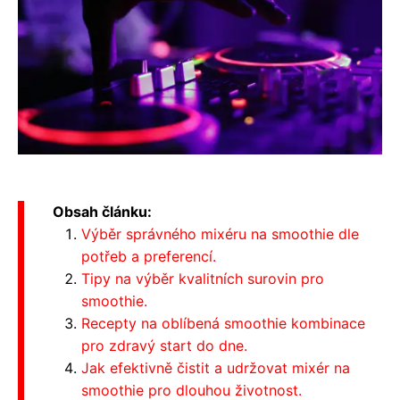
Obsah článku:
Výběr správného mixéru na smoothie dle
potřeb a preferencí.
Tipy na výběr kvalitních surovin pro
smoothie.
Recepty na oblíbená smoothie kombinace
pro zdravý start do dne.
Jak efektivně čistit a udržovat mixér na
smoothie pro dlouhou životnost.