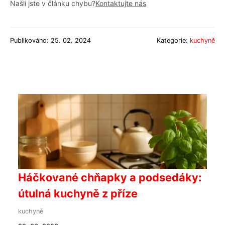
Našli jste v článku chybu?
Kontaktujte nás
Publikováno: 25. 02. 2024
Kategorie:
kuchyně
Háčkované chňapky a podsedáky:
útulná kuchyně z příze
kuchyně