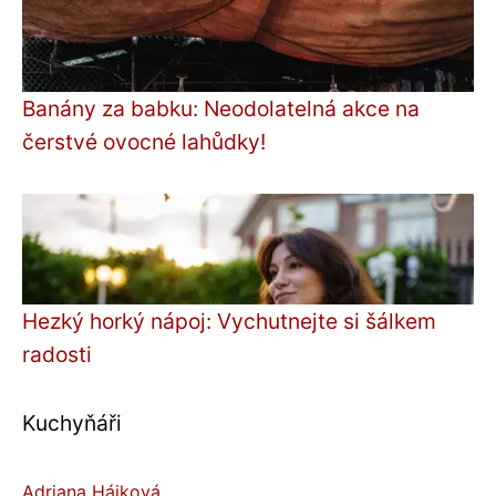
Banány za babku: Neodolatelná akce na
čerstvé ovocné lahůdky!
Hezký horký nápoj: Vychutnejte si šálkem
radosti
Kuchyňáři
Adriana Hájková