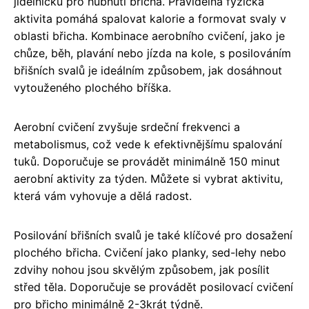
jídelníčku pro hubnutí břicha. Pravidelná fyzická
aktivita pomáhá spalovat kalorie a formovat svaly v
oblasti břicha. Kombinace aerobního cvičení, jako je
chůze, běh, plavání nebo jízda na kole, s posilováním
břišních svalů je ideálním způsobem, jak dosáhnout
vytouženého plochého bříška.
Aerobní cvičení zvyšuje srdeční frekvenci a
metabolismus, což vede k efektivnějšímu spalování
tuků. Doporučuje se provádět minimálně 150 minut
aerobní aktivity za týden. Můžete si vybrat aktivitu,
která vám vyhovuje a dělá radost.
Posilování břišních svalů je také klíčové pro dosažení
plochého břicha. Cvičení jako planky, sed-lehy nebo
zdvihy nohou jsou skvělým způsobem, jak posílit
střed těla. Doporučuje se provádět posilovací cvičení
pro břicho minimálně 2-3krát týdně.