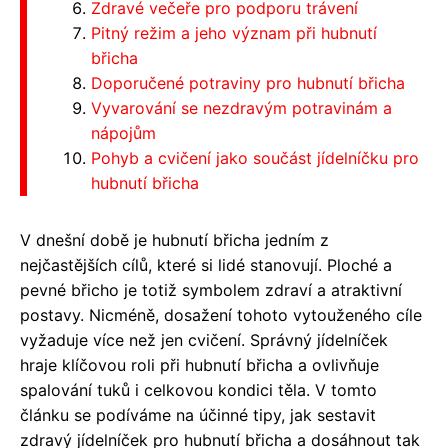
Zdravé večeře pro podporu trávení
Pitný režim a jeho význam při hubnutí
břicha
Doporučené potraviny pro hubnutí břicha
Vyvarování se nezdravým potravinám a
nápojům
Pohyb a cvičení jako součást jídelníčku pro
hubnutí břicha
V dnešní době je hubnutí břicha jedním z
nejčastějších cílů, které si lidé stanovují. Ploché a
pevné břicho je totiž symbolem zdraví a atraktivní
postavy. Nicméně, dosažení tohoto vytouženého cíle
vyžaduje více než jen cvičení. Správný jídelníček
hraje klíčovou roli při hubnutí břicha a ovlivňuje
spalování tuků i celkovou kondici těla. V tomto
článku se podíváme na účinné tipy, jak sestavit
zdravý jídelníček pro hubnutí břicha a dosáhnout tak