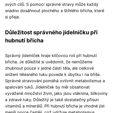
svých cílů. S pomocí správné stravy může každý
snadno dosáhnout plochého a štíhlého břicha, které
si přeje.
Důležitost správného jídelníčku při
hubnutí břicha
Správný jídelníček hraje klíčovou roli při hubnutí
břicha. Je důležité si uvědomit, že nemůžeme
zhubnout pouze v jedné části těla, ale celkové
snížení tělesného tuku povede k úbytku i na břiše.
Správné stravování pomáhá ovlivnit metabolismus a
spalování tuků. Jídelníček by měl obsahovat
vyvážené množství živin, jako jsou vláknina, bílkoviny
a zdravé tuky. Důležitý je také dostatečný přísun
vitamínů a minerálů. Při hubnutí břicha je vhodné jíst
menší porce častěji, což udržuje metabolismus