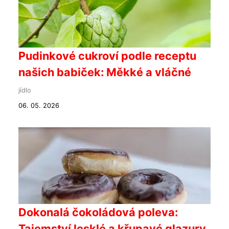
Pudinkové cukroví podle receptu
našich babiček: Měkké a vláčné
jídlo
06. 05. 2026
Dokonalá čokoládová poleva:
Tajemství lesklé a křupavé glazury