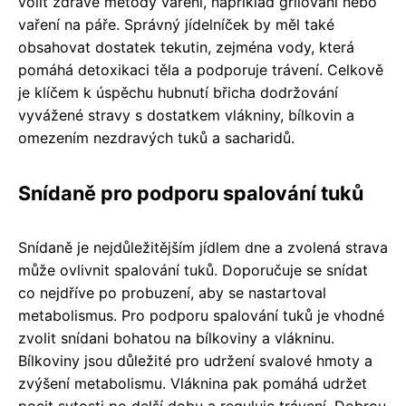
volit zdravé metody vaření, například grilování nebo
vaření na páře. Správný jídelníček by měl také
obsahovat dostatek tekutin, zejména vody, která
pomáhá detoxikaci těla a podporuje trávení. Celkově
je klíčem k úspěchu hubnutí břicha dodržování
vyvážené stravy s dostatkem vlákniny, bílkovin a
omezením nezdravých tuků a sacharidů.
Snídaně pro podporu spalování tuků
Snídaně je nejdůležitějším jídlem dne a zvolená strava
může ovlivnit spalování tuků. Doporučuje se snídat
co nejdříve po probuzení, aby se nastartoval
metabolismus. Pro podporu spalování tuků je vhodné
zvolit snídani bohatou na bílkoviny a vlákninu.
Bílkoviny jsou důležité pro udržení svalové hmoty a
zvýšení metabolismu. Vláknina pak pomáhá udržet