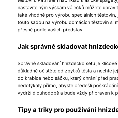
těstovin. Patří sem například klasické špagety,
nastavitelným výškám válečků můžete upravit 
také vhodné pro výrobu speciálních těstovin, 
touto sadou na výrobu domácích těstovin si m
přesně podle vašich představ.
Jak správně skladovat hnizdeck
Správné skladování hnizdecko setu je klíčové p
důkladně očistěte od zbytků těsta a nechte je
do krabice nebo sáčku, který chrání před prach
nedotýkaly přímo, abyste předešli poškrábán
vydrží dlouhodobě a bude vždy připraven k po
Tipy a triky pro používání hnizd