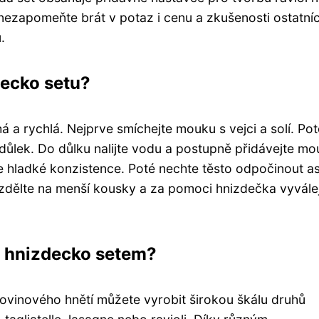
 nezapomeňte brát v potaz i cenu a zkušenosti ostatní
.
decko setu?
 a rychlá. Nejprve smíchejte mouku s vejci a solí. Pot
důlek. Do důlku nalijte vodu a postupně přidávejte mo
 hladké konzistence. Poté nechte těsto odpočinout as
rozdělte na menší kousky a za pomoci hnizdečka vyvále
 s hnizdecko setem?
vinového hnětí můžete vyrobit širokou škálu druhů