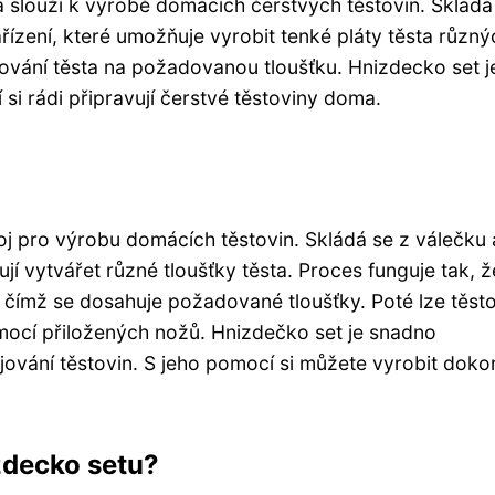
rá slouží k výrobě domácích čerstvých těstovin. Skládá
řízení, které umožňuje vyrobit tenké pláty těsta různý
ahování těsta na požadovanou tloušťku. Hnizdecko set j
si rádi připravují čerstvé těstoviny doma.
oj pro výrobu domácích těstovin. Skládá se z válečku 
í vytvářet různé tloušťky těsta. Proces funguje tak, ž
, čímž se dosahuje požadované tloušťky. Poté lze těst
ocí přiložených nožů. Hnizdečko set je snadno
jování těstovin. S jeho pomocí si můžete vyrobit doko
zdecko setu?