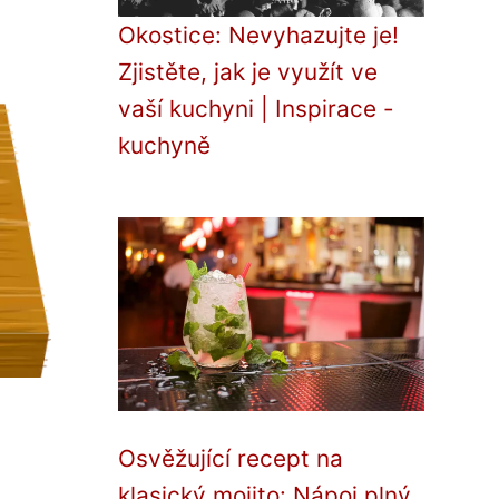
Okostice: Nevyhazujte je!
Zjistěte, jak je využít ve
vaší kuchyni | Inspirace -
kuchyně
Osvěžující recept na
klasický mojito: Nápoj plný