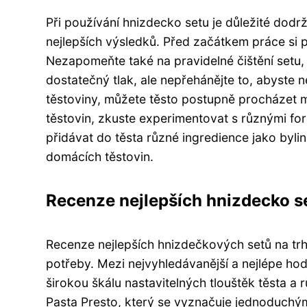
Při používání hnizdecko setu je důležité dodr
nejlepších výsledků. Před začátkem práce si p
Nezapomeňte také na pravidelné čištění setu, a
dostatečný tlak, ale nepřehánějte to, abyste n
těstoviny, můžete těsto postupně procházet 
těstovin, zkuste experimentovat s různými fo
přidávat do těsta různé ingredience jako byli
domácích těstovin.
Recenze nejlepších hnizdecko se
Recenze nejlepších hnizdečkových setů na tr
potřeby. Mezi nejvyhledávanější a nejlépe hod
širokou škálu nastavitelných tlouštěk těsta a
Pasta Presto, který se vyznačuje jednoduchým 