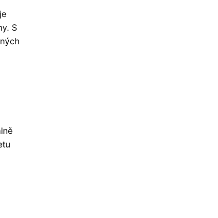
je
ny. S
ených
álně
etu