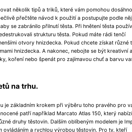
žovat několik tipů a triků, které vám pomohou dosáhn
ečlivě přečtěte návod k použití a postupujte podle něj
by se zabránilo přilnutí těsta. Při hnětení těsta použív
edestrukovali strukturu těsta. Pokud máte rádi tenčí
menšími otvory hnizdecka. Pokud chcete získat různé 
rmami hnizdecka. A nakonec, nebojte se být kreativní 
nky, koření nebo špenát pro zajímavou chuť a barvu va
tů na trhu.
hu je základním krokem při výběru toho pravého pro v
nocené patří například Marcato Atlas 150, který nabíz
 různé druhy těstovin. Dalším oblíbeným modelem je Im
ovládáním a rychlou výrobou těstovin. Pro ty, kteří