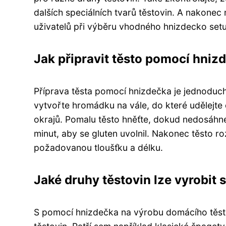
dalších speciálních tvarů těstovin. A nakonec
uživatelů při výběru vhodného hnizdecko setu
Jak připravit těsto pomocí hniz
Příprava těsta pomocí hnizdečka je jednoduchá
vytvořte hromádku na vále, do které udělejte 
okrajů. Pomalu těsto hněťte, dokud nedosáhne
minut, aby se gluten uvolnil. Nakonec těsto 
požadovanou tloušťku a délku.
Jaké druhy těstovin lze vyrobit
S pomocí hnizdečka na výrobu domácího těsto