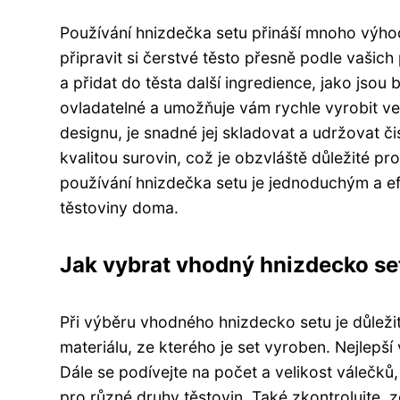
Používání hnizdečka setu přináší mnoho výho
připravit si čerstvé těsto přesně podle vašic
a přidat do těsta další ingredience, jako jsou
ovladatelné a umožňuje vám rychle vyrobit v
designu, je snadné jej skladovat a udržovat č
kvalitou surovin, což je obzvláště důležité pro 
používání hnizdečka setu je jednoduchým a efe
těstoviny doma.
Jak vybrat vhodný hnizdecko se
Při výběru vhodného hnizdecko setu je důležit
materiálu, ze kterého je set vyroben. Nejlepší 
Dále se podívejte na počet a velikost válečků, 
pro různé druhy těstovin. Také zkontrolujte, 