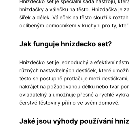
Hnizdecko set je speciální sada nástrojů, kte
hnizdačky a válečku na těsto. Hnizdačka je za
šířek a délek. Váleček na těsto slouží k rozt
oblíbeným pomocníkem v kuchyni pro ty, kteří 
Jak funguje hnizdecko set?
Hnizdečko set je jednoduchý a efektivní nástr
různých nastavitelných destiček, které umožňuj
těsto se postupně protlačuje mezi destičkami
nakrájet na požadovanou délku nebo tvar pom
ovladatelný a umožňuje přesné a rychlé vykra
čerstvé těstoviny přímo ve svém domově.
Jaké jsou výhody používání hni