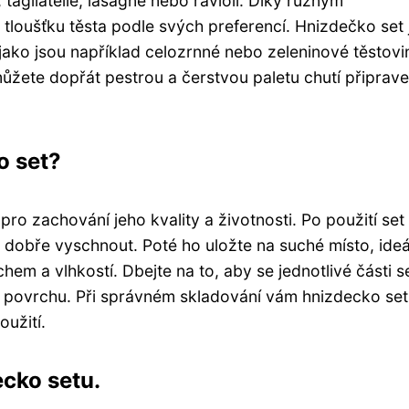
 tagliatelle, lasagne nebo ravioli. Díky různým
tloušťku těsta podle svých preferencí. Hnizdečko set 
jako jsou například celozrnné nebo zeleninové těstovi
ůžete dopřát pestrou a čerstvou paletu chutí připrav
o set?
ro zachování jeho kvality a životnosti. Po použití set
j dobře vyschnout. Poté ho uložte na suché místo, ide
em a vlhkostí. Dbejte na to, aby se jednotlivé části s
í povrchu. Při správném skladování vám hnizdecko set
užití.
ecko setu.