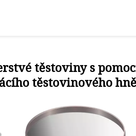
čerstvé těstoviny s pomoc
cího těstovinového hně