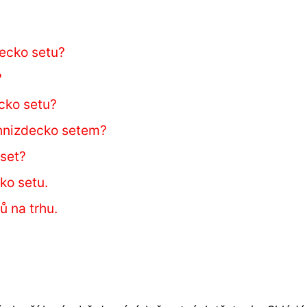
decko setu?
?
ecko setu?
 hnizdecko setem?
 set?
ko setu.
ů na trhu.