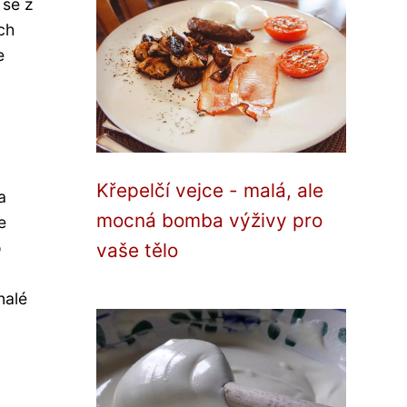
 se z
ch
e
Křepelčí vejce - malá, ale
a
mocná bomba výživy pro
e
o
vaše tělo
nalé