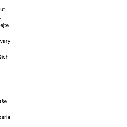
out
.
ejte
tvary
a
šich
aše
í
peria