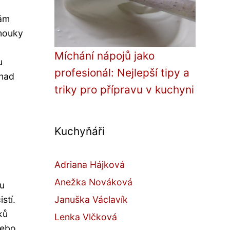
vám
 mouky
Míchání nápojů jako
u
profesionál: Nejlepší tipy a
 nad
triky pro přípravu v kuchyni
Kuchyňáři
Adriana Hájková
Anežka Nováková
tu
Januška Václavík
stí.
ků
Lenka Vlčková
nebo