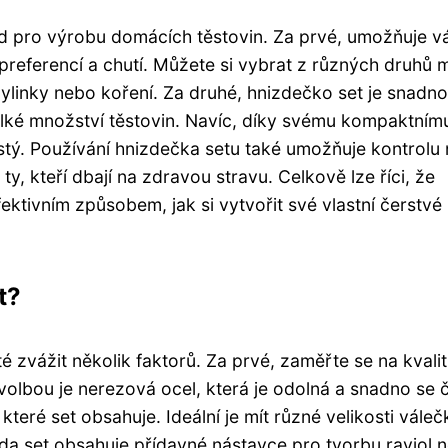
d pro výrobu domácích těstovin. Za prvé, umožňuje 
h preferencí a chutí. Můžete si vybrat z různých druhů
 bylinky nebo koření. Za druhé, hnizdečko set je snadno
elké množství těstovin. Navíc, díky svému kompaktním
istý. Používání hnizdečka setu také umožňuje kontrolu
ty, kteří dbají na zdravou stravu. Celkově lze říci, že
ktivním způsobem, jak si vytvořit své vlastní čerstvé
t?
é zvážit několik faktorů. Za prvé, zaměřte se na kvali
volbou je nerezová ocel, která je odolná a snadno se či
které set obsahuje. Ideální je mít různé velikosti váleč
zda set obsahuje přídavné nástavce pro tvorbu raviol 