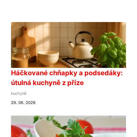
Háčkované chňapky a podsedáky:
útulná kuchyně z příze
kuchyně
29. 06. 2026