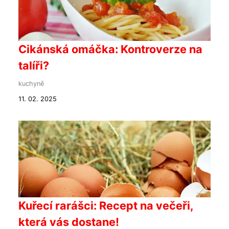
Cikánská omáčka: Kontroverze na
talíři?
kuchyně
11. 02. 2025
Kuřecí rarášci: Recept na večeři,
která vás dostane!