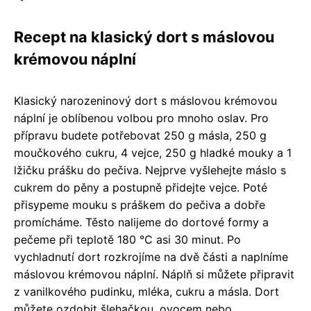
Recept na klasický dort s máslovou
krémovou náplní
Klasický narozeninový dort s máslovou krémovou
náplní je oblíbenou volbou pro mnoho oslav. Pro
přípravu budete potřebovat 250 g másla, 250 g
moučkového cukru, 4 vejce, 250 g hladké mouky a 1
lžičku prášku do pečiva. Nejprve vyšlehejte máslo s
cukrem do pěny a postupně přidejte vejce. Poté
přisypeme mouku s práškem do pečiva a dobře
promícháme. Těsto nalijeme do dortové formy a
pečeme při teplotě 180 °C asi 30 minut. Po
vychladnutí dort rozkrojíme na dvě části a naplníme
máslovou krémovou náplní. Náplň si můžete připravit
z vanilkového pudinku, mléka, cukru a másla. Dort
můžete ozdobit šlehačkou, ovocem nebo