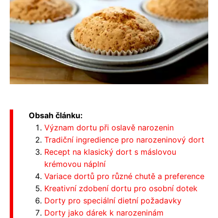
Obsah článku:
Význam dortu při oslavě narozenin
Tradiční ingredience pro narozeninový dort
Recept na klasický dort s máslovou
krémovou náplní
Variace dortů pro různé chutě a preference
Kreativní zdobení dortu pro osobní dotek
Dorty pro speciální dietní požadavky
Dorty jako dárek k narozeninám