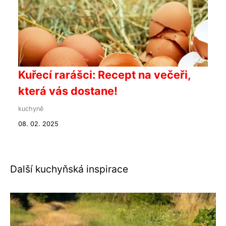
Kuřecí rarášci: Recept na večeři,
která vás dostane!
kuchyně
08. 02. 2025
Další kuchyňská inspirace