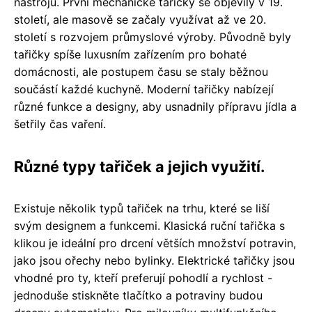
nástrojů. První mechanické tařičky se objevily v 19.
století, ale masově se začaly využívat až ve 20.
století s rozvojem průmyslové výroby. Původně byly
tařičky spíše luxusním zařízením pro bohaté
domácnosti, ale postupem času se staly běžnou
součástí každé kuchyně. Moderní tařičky nabízejí
různé funkce a designy, aby usnadnily přípravu jídla a
šetřily čas vaření.
Různé typy tařiček a jejich využití.
Existuje několik typů tařiček na trhu, které se liší
svým designem a funkcemi. Klasická ruční tařička s
klikou je ideální pro drcení větších množství potravin,
jako jsou ořechy nebo bylinky. Elektrické tařičky jsou
vhodné pro ty, kteří preferují pohodlí a rychlost -
jednoduše stiskněte tlačítko a potraviny budou