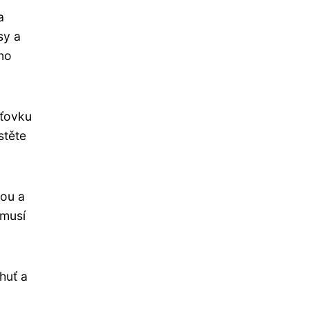
a
sy a
no
uťovku
stěte
dou a
 musí
huť a