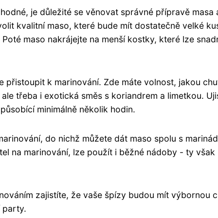
hodné, je důležité se věnovat správné přípravě masa 
lit kvalitní maso, které bude mít dostatečně velké ku
Poté maso nakrájejte na menší kostky, které lze snad
 přistoupit k marinování. Zde máte volnost, jakou ch
 ale třeba i exotická směs s koriandrem a limetkou. Uji
působící minimálně několik hodin.
marinování, do nichž můžete dát maso spolu s mariná
el na marinování, lze použít i běžné nádoby - ty však
nováním zajistíte, že vaše špízy budou mít výbornou c
 party.