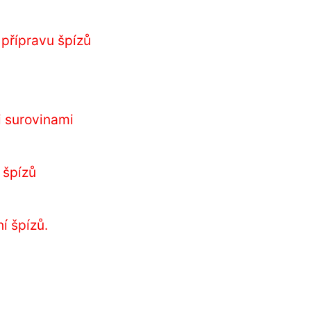
 přípravu špízů
 surovinami
 špízů
í špízů.