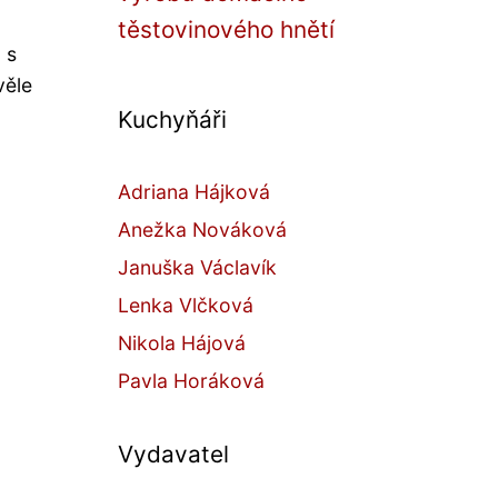
těstovinového hnětí
 s
věle
Kuchyňáři
Adriana Hájková
Anežka Nováková
Januška Václavík
Lenka Vlčková
Nikola Hájová
Pavla Horáková
Vydavatel