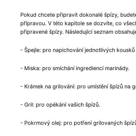
Pokud chcete připravit dokonalé špízy, budet
přípravou. V této kapitole se dozvíte, co vše
připravené špízy. Následující seznam obsahuje
- Špejle: pro napichování jednotlivých kousků
- Miska: pro smíchání ingrediencí marinády.
- Krámek na grilování: pro umístění špízů na gr
- Gril: pro opékání vašich špízů.
- Pokrmový olej: pro potření grilovaných špíz