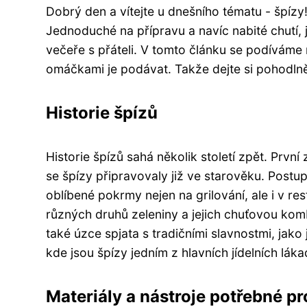
Dobrý den a vítejte u dnešního tématu - špíz
Jednoduché na přípravu a navíc nabité chutí, j
večeře s přáteli. V tomto článku se podíváme n
omáčkami je podávat. Takže dejte si pohodlně
Historie špízů
Historie špízů sahá několik století zpět. Prvn
se špízy připravovaly již ve starověku. Postup
oblíbené pokrmy nejen na grilování, ale i v r
různých druhů zeleniny a jejich chuťovou kombi
také úzce spjata s tradičními slavnostmi, jako
kde jsou špízy jedním z hlavních jídelních láka
Materiály a nástroje potřebné pr