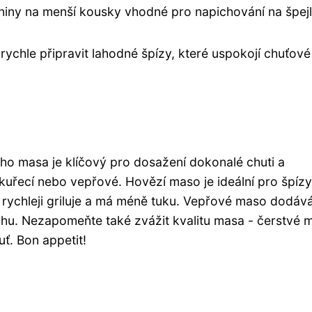
eniny na menší kousky vhodné pro napichování na špejl
rychle připravit lahodné špízy, které uspokojí chuťové
ého masa je klíčový pro dosažení dokonalé chuti a
kuřecí nebo vepřové. Hovězí maso je ideální pro špízy
e rychleji griluje a má méně tuku. Vepřové maso dodáv
chu. Nezapomeňte také zvážit kvalitu masa - čerstvé 
ť. Bon appetit!