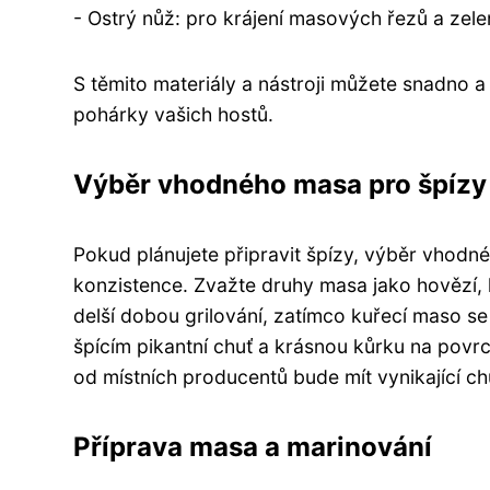
- Ostrý nůž: pro krájení masových řezů a zel
S těmito materiály a nástroji můžete snadno a 
pohárky vašich hostů.
Výběr vhodného masa pro špízy
Pokud plánujete připravit špízy, výběr vhodn
konzistence. Zvažte druhy masa jako hovězí, 
delší dobou grilování, zatímco kuřecí maso s
špícím pikantní chuť a krásnou kůrku na povr
od místních producentů bude mít vynikající chu
Příprava masa a marinování