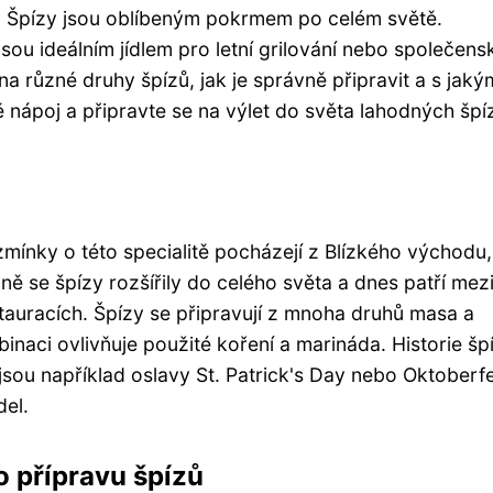
y! Špízy jsou oblíbeným pokrmem po celém světě.
sou ideálním jídlem pro letní grilování nebo společens
a různé druhy špízů, jak je správně připravit a s jaký
 nápoj a připravte se na výlet do světa lahodných špí
í zmínky o této specialitě pocházejí z Blízkého východu
ně se špízy rozšířily do celého světa a dnes patří mez
estauracích. Špízy se připravují z mnoha druhů masa a
naci ovlivňuje použité koření a marináda. Historie špí
 jsou například oslavy St. Patrick's Day nebo Oktoberf
del.
o přípravu špízů