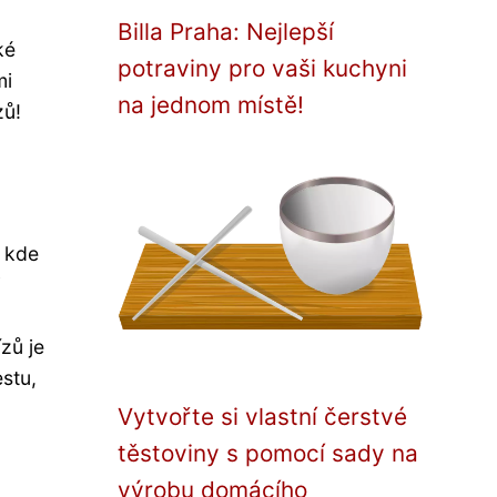
Billa Praha: Nejlepší
ké
potraviny pro vaši kuchyni
mi
na jednom místě!
zů!
, kde
i
zů je
estu,
Vytvořte si vlastní čerstvé
těstoviny s pomocí sady na
výrobu domácího