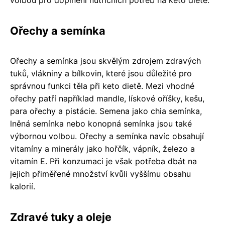
volbou pro doplnění nutričních potřeb na keto dietě.
Ořechy a semínka
Ořechy a semínka jsou skvělým zdrojem zdravých
tuků, vlákniny a bílkovin, které jsou důležité pro
správnou funkci těla při keto dietě. Mezi vhodné
ořechy patří například mandle, lískové oříšky, kešu,
para ořechy a pistácie. Semena jako chia semínka,
lněná semínka nebo konopná semínka jsou také
výbornou volbou. Ořechy a semínka navíc obsahují
vitamíny a minerály jako hořčík, vápník, železo a
vitamín E. Při konzumaci je však potřeba dbát na
jejich přiměřené množství kvůli vyššímu obsahu
kalorií.
Zdravé tuky a oleje