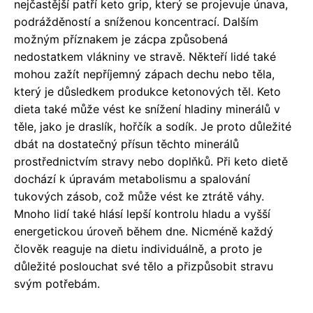
nejčastější patří keto grip, který se projevuje únava,
podrážděností a sníženou koncentrací. Dalším
možným příznakem je zácpa způsobená
nedostatkem vlákniny ve stravě. Někteří lidé také
mohou zažít nepříjemný zápach dechu nebo těla,
který je důsledkem produkce ketonových těl. Keto
dieta také může vést ke snížení hladiny minerálů v
těle, jako je draslík, hořčík a sodík. Je proto důležité
dbát na dostatečný přísun těchto minerálů
prostřednictvím stravy nebo doplňků. Při keto dietě
dochází k úpravám metabolismu a spalování
tukových zásob, což může vést ke ztrátě váhy.
Mnoho lidí také hlásí lepší kontrolu hladu a vyšší
energetickou úroveň během dne. Nicméně každý
člověk reaguje na dietu individuálně, a proto je
důležité poslouchat své tělo a přizpůsobit stravu
svým potřebám.