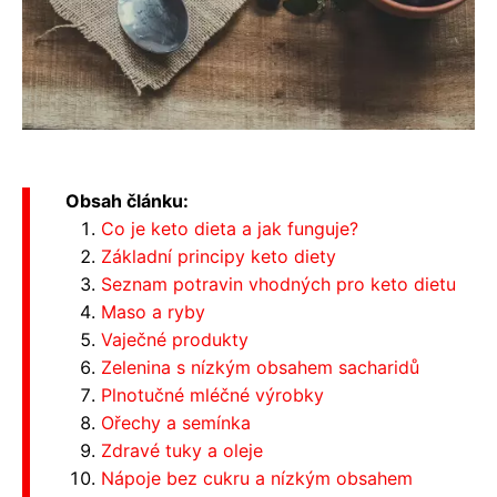
Obsah článku:
Co je keto dieta a jak funguje?
Základní principy keto diety
Seznam potravin vhodných pro keto dietu
Maso a ryby
Vaječné produkty
Zelenina s nízkým obsahem sacharidů
Plnotučné mléčné výrobky
Ořechy a semínka
Zdravé tuky a oleje
Nápoje bez cukru a nízkým obsahem