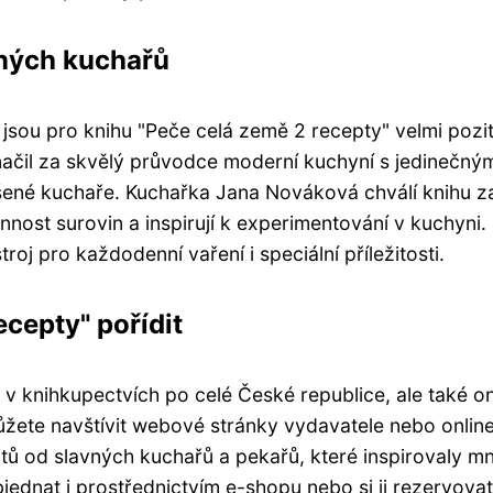
ných kuchařů
ou pro knihu "Peče celá země 2 recepty" velmi poziti
čil za skvělý průvodce moderní kuchyní s jedinečný
kušené kuchaře. Kuchařka Jana Nováková chválí knihu z
nnost surovin a inspirují k experimentování v kuchyni.
oj pro každodenní vaření i speciální příležitosti.
ecepty" pořídit
v knihkupectvích po celé České republice, ale také on
žete navštívit webové stránky vydavatele nebo onlin
ptů od slavných kuchařů a pekařů, které inspirovaly 
objednat i prostřednictvím e-shopu nebo si ji rezervova