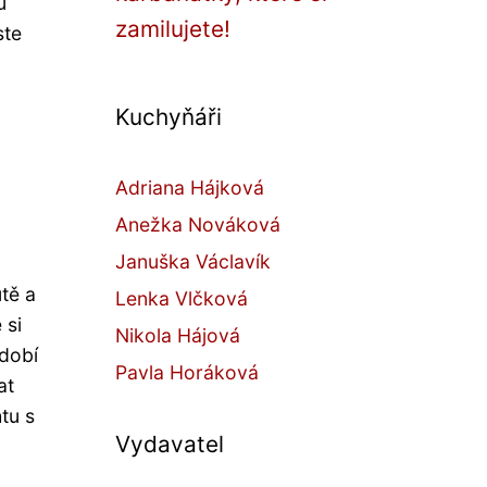
u
zamilujete!
ste
Kuchyňáři
Adriana Hájková
Anežka Nováková
Januška Václavík
tě a
Lenka Vlčková
 si
Nikola Hájová
bdobí
Pavla Horáková
at
tu s
Vydavatel