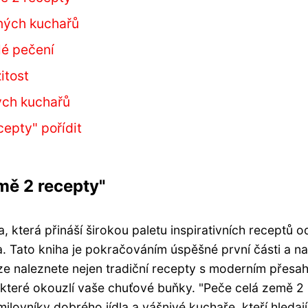
aných kuchařů
lé pečení
itost
ých kuchařů
cepty" pořídit
mě 2 recepty"
 která přináší širokou paletu inspirativních receptů o
 Tato kniha je pokračováním úspěšné první části a na
ze naleznete nejen tradiční recepty s moderním přesa
, které okouzlí vaše chuťové buňky. "Peče celá země 2
lovníky dobrého jídla a vášnivé kuchaře, kteří hledaj