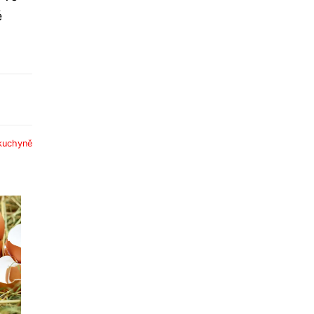
é
kuchyně