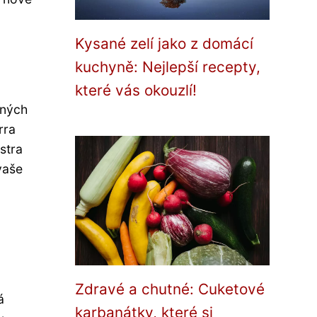
Kysané zelí jako z domácí
kuchyně: Nejlepší recepty,
které vás okouzlí!
aných
rra
stra
vaše
Zdravé a chutné: Cuketové
á
karbanátky, které si