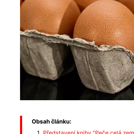
Obsah článku:
Představení knihy "Peče celá zem