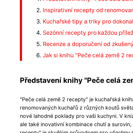
Inspirativní recepty od renomov
Kuchařské tipy a triky pro dokona
Sezónní recepty pro každou přílež
Recenze a doporučení od zkušen
Jak si knihu "Peče celá země 2 re
Představení knihy "Peče celá ze
"Peče celá země 2 recepty" je kuchařská kniha,
renomovaných kuchařů z různých koutů světa.
nové lahodné poklady pro vaši kuchyni. V kni
ale také inovativní kombinace chutí a surovin
recepty" je skvělým průvodcem pro všechny mi