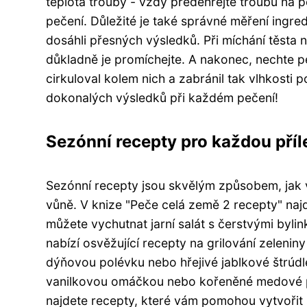
teplota trouby - vždy předehřejte troubu na p
pečení. Důležité je také správné měření ingr
dosáhli přesných výsledků. Při míchání těsta
důkladně je promíchejte. A nakonec, nechte 
cirkuloval kolem nich a zabránil tak vlhkosti
dokonalých výsledků při každém pečení!
Sezónní recepty pro každou příl
Sezónní recepty jsou skvělým způsobem, jak v
vůně. V knize "Peče celá země 2 recepty" najde
můžete vychutnat jarní salát s čerstvými byl
nabízí osvěžující recepty na grilování zelen
dýňovou polévku nebo hřejivé jablkové štrúdl
vanilkovou omáčkou nebo kořeněné medové pe
najdete recepty, které vám pomohou vytvořit