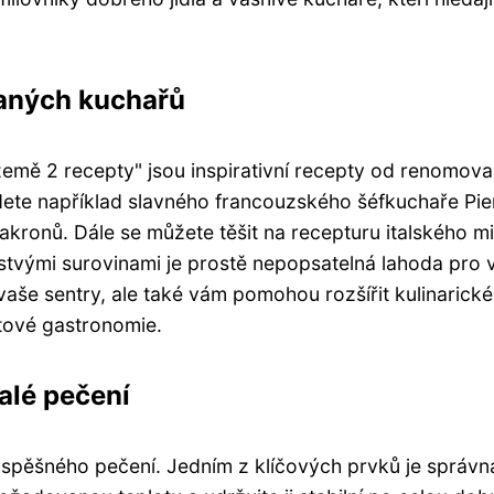
vaných kuchařů
 země 2 recepty" jsou inspirativní recepty od renomov
dete například slavného francouzského šéfkuchaře Pie
akronů. Dále se můžete těšit na recepturu italského mi
stvými surovinami je prostě nepopsatelná lahoda pro 
aše sentry, ale také vám pomohou rozšířit kulinarické
tové gastronomie.
alé pečení
 úspěšného pečení. Jedním z klíčových prvků je správn