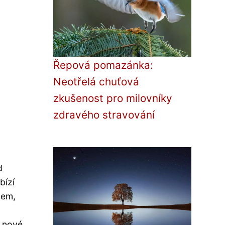
Řepová pomazánka:
Neotřelá chuťová
zkušenost pro milovníky
zdravého stravování
d
bízí
hem,
í nové