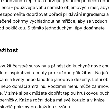
ožadovanou teplotu a udržujte ji stabilní po celou dob
ediencí - používejte váhu namísto objemových měr, aby
 nezapomeňte dodržovat pořadí přidávání ingrediencí a
pečené pokrmy vychladnout na mřížce, aby se vzduch
 pod pokličkou. S těmito jednoduchými tipy dosáhnete
ežitost
yužít čerstvé suroviny a přinést do kuchyně nové chu
te inspirativní recepty pro každou příležitost. Na jaře
inkami a květy nebo lahodné jahodové dezerty. Letní o
iny nebo domácí zmrzlinu. Podzimní menu může zahrnov
e. V zimě si pak můžete dopřát teplou hruškovou buch
rníčky. Každá roční doba má své kouzlo a v knize
 skvělé pokrmy pro každou sezónu.