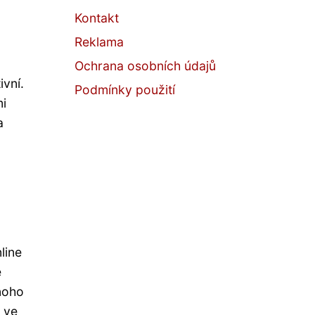
Kontakt
Reklama
Ochrana osobních údajů
vní.
Podmínky použití
mi
a
line
e
mnoho
t ve