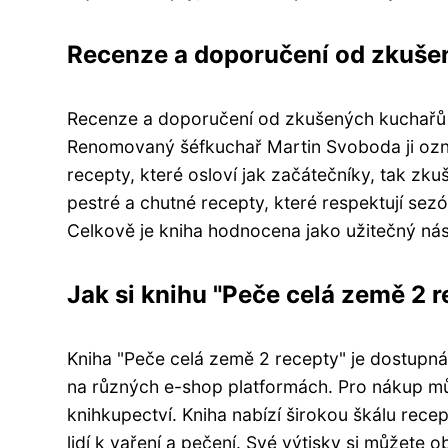
Recenze a doporučení od zkuše
Recenze a doporučení od zkušených kuchařů js
Renomovaný šéfkuchař Martin Svoboda ji ozna
recepty, které osloví jak začátečníky, tak z
pestré a chutné recepty, které respektují sezó
Celkově je kniha hodnocena jako užitečný nástr
Jak si knihu "Peče celá země 2 r
Kniha "Peče celá země 2 recepty" je dostupná 
na různých e-shop platformách. Pro nákup mů
knihkupectví. Kniha nabízí širokou škálu rece
lidí k vaření a pečení. Své výtisky si můžete 