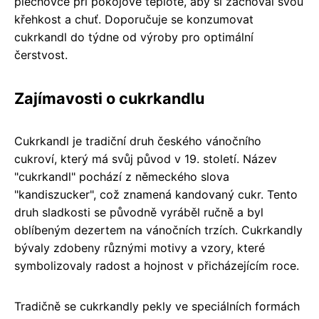
plechovce při pokojové teplotě, aby si zachoval svou
křehkost a chuť. Doporučuje se konzumovat
cukrkandl do týdne od výroby pro optimální
čerstvost.
Zajímavosti o cukrkandlu
Cukrkandl je tradiční druh českého vánočního
cukroví, který má svůj původ v 19. století. Název
"cukrkandl" pochází z německého slova
"kandiszucker", což znamená kandovaný cukr. Tento
druh sladkosti se původně vyráběl ručně a byl
oblíbeným dezertem na vánočních trzích. Cukrkandly
bývaly zdobeny různými motivy a vzory, které
symbolizovaly radost a hojnost v přicházejícím roce.
Tradičně se cukrkandly pekly ve speciálních formách