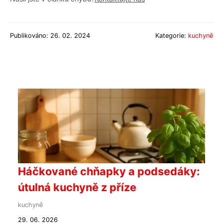
Publikováno: 26. 02. 2024
Kategorie:
kuchyně
Háčkované chňapky a podsedáky:
útulná kuchyně z příze
kuchyně
29. 06. 2026