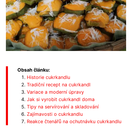
Obsah článku:
Historie cukrkandlu
Tradiční recept na cukrkandl
Variace a moderní úpravy
Jak si vyrobit cukrkandl doma
Tipy na servírování a skladování
Zajímavosti o cukrkandlu
Reakce čtenářů na ochutnávku cukrkandlu