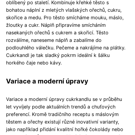
oblíbený po staletí. Kombinuje křehké těsto s
bohatou náplní z mletých vlašských ořechů, cukru,
skořice a medu. Pro těsto smícháme mouku, máslo,
žloutky a cukr. Náplň připravíme smícháním
nasekaných ořechů s cukrem a skořicí. Těsto
rozválíme, naneseme náplň a zabalíme do
podlouhlého válečku. Pečeme a nakrájíme na plátky.
Cukrkandl je tak sladký pokrm ideální k šálku
horkého čaje nebo kávy.
Variace a moderní úpravy
Variace a moderní úpravy cukrkandlu se v průběhu
let vyvíjely podle aktuálních trendů a chuťových
preferencí. Kromě tradičního receptu s máslovým
těstem a ořechy existují různé inovativní varianty,
jako například přidání kvalitní hořké čokolády nebo