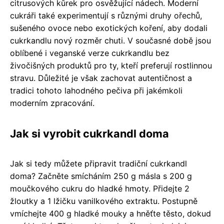
citrusových kůrek pro osvěžující nádech. Moderní
cukráři také experimentují s různými druhy ořechů,
sušeného ovoce nebo exotických koření, aby dodali
cukrkandlu nový rozměr chuti. V současné době jsou
oblíbené i veganské verze cukrkandlu bez
živočišných produktů pro ty, kteří preferují rostlinnou
stravu. Důležité je však zachovat autentičnost a
tradici tohoto lahodného pečiva při jakémkoli
moderním zpracování.
Jak si vyrobit cukrkandl doma
Jak si tedy můžete připravit tradiční cukrkandl
doma? Začněte smícháním 250 g másla s 200 g
moučkového cukru do hladké hmoty. Přidejte 2
žloutky a 1 lžičku vanilkového extraktu. Postupně
vmíchejte 400 g hladké mouky a hněťte těsto, dokud