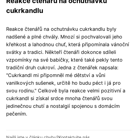
Reakce čtenářů na ochutnávku
cukrkandlu
Reakce čtenářů na ochutnávku cukrkandlu byly
nadšené a plné chvály. Mnozí si pochvalovali jeho
křehkost a lahodnou chuť, která připomínala vánoční
svátky a tradici. Někteří čtenáři dokonce sdíleli
vzpomínky na své babičky, které také pekly tento
tradiční druh cukroví. Jedna z čtenářek napsala:
"Cukrkandl mi připomněl mé dětství a vůni
vanilkových sušenek, určitě ho budu péct i já pro
svou rodinu." Celkově byla reakce velmi pozitivní a
cukrkandl si získal srdce mnoha čtenářů svou
jedinečnou chutí a nostalgií spojenou s domácím
pečením.
Našli jste v článku chybu?
Kontaktujte nás