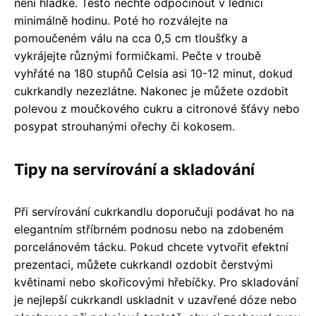
není hladké. Těsto nechte odpočinout v lednici
minimálně hodinu. Poté ho rozválejte na
pomoučeném válu na cca 0,5 cm tloušťky a
vykrájejte různými formičkami. Pečte v troubě
vyhřáté na 180 stupňů Celsia asi 10-12 minut, dokud
cukrkandly nezezlátne. Nakonec je můžete ozdobit
polevou z moučkového cukru a citronové šťávy nebo
posypat strouhanými ořechy či kokosem.
Tipy na servírování a skladování
Při servírování cukrkandlu doporučuji podávat ho na
elegantním stříbrném podnosu nebo na zdobeném
porcelánovém tácku. Pokud chcete vytvořit efektní
prezentaci, můžete cukrkandl ozdobit čerstvými
květinami nebo skořicovými hřebíčky. Pro skladování
je nejlepší cukrkandl uskladnit v uzavřené dóze nebo