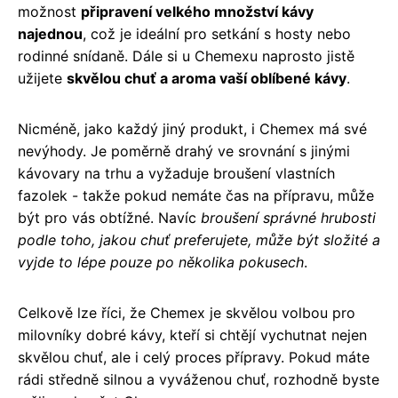
možnost
připravení velkého množství kávy
najednou
, což je ideální pro setkání s hosty nebo
rodinné snídaně. Dále si u Chemexu naprosto jistě
užijete
skvělou chuť a aroma vaší oblíbené kávy
.
Nicméně, jako každý jiný produkt, i Chemex má své
nevýhody. Je poměrně drahý ve srovnání s jinými
kávovary na trhu a vyžaduje broušení vlastních
fazolek - takže pokud nemáte čas na přípravu, může
být pro vás obtížné. Navíc
broušení správné hrubosti
podle toho, jakou chuť preferujete, může být složité a
vyjde to lépe pouze po několika pokusech
.
Celkově lze říci, že Chemex je skvělou volbou pro
milovníky dobré kávy, kteří si chtějí vychutnat nejen
skvělou chuť, ale i celý proces přípravy. Pokud máte
rádi středně silnou a vyváženou chuť, rozhodně byste