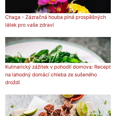
Chaga - Zázračná houba plná prospěšných
látek pro vaše zdraví
Kulinarický zážitek v pohodlí domova: Recept
na lahodný domácí chleba ze sušeného
droždí