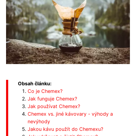
Obsah článku:
Co je Chemex?
Jak funguje Chemex?
Jak používat Chemex?
Chemex vs. jiné kávovary - výhody a
nevýhody
Jakou kávu použít do Chemexu?