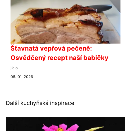
Šťavnatá vepřová pečeně:
Osvědčený recept naší babičky
jídlo
06. 01. 2026
Další kuchyňská inspirace