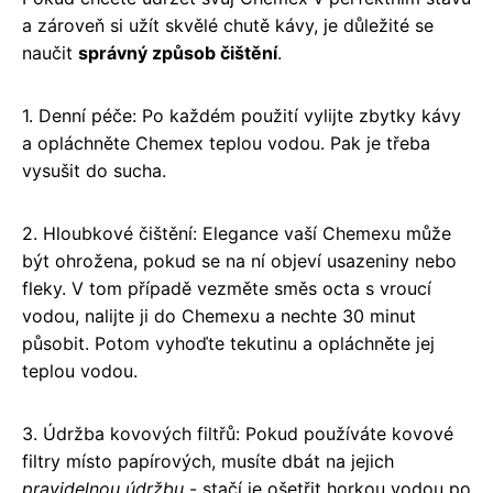
a zároveň si užít skvělé chutě kávy, je důležité se
naučit
správný způsob čištění
.
1. Denní péče: Po každém použití vylijte zbytky kávy
a opláchněte Chemex teplou vodou. Pak je třeba
vysušit do sucha.
2. Hloubkové čištění: Elegance vaší Chemexu může
být ohrožena, pokud se na ní objeví usazeniny nebo
fleky. V tom případě vezměte směs octa s vroucí
vodou, nalijte ji do Chemexu a nechte 30 minut
působit. Potom vyhoďte tekutinu a opláchněte jej
teplou vodou.
3. Údržba kovových filtřů: Pokud používáte kovové
filtry místo papírových, musíte dbát na jejich
pravidelnou údržbu
- stačí je ošetřit horkou vodou po