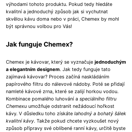
výhodami tohoto produktu. Pokud tedy hledáte
kvalitní a jednoduchý způsob jak si vychutnat
skvělou kávu doma nebo v práci, Chemex by mohl
být správnou volbou pro Vás!
Jak funguje Chemex?
Chemex je kávovar, který se vyznačuje
jednoduchým
a elegantním designem
. Jak tedy funguje tato
zajímavá kávovar? Proces začíná naskládáním
papírového filtru do nálevové nádoby. Poté se přidají
namleté kávové zrna, které se zalijí horkou vodou.
Kombinace pomalého luhování a
speciálního filtru
Chemexu
umožňuje odstranit nežádoucí hořkost
kávy. V důsledku toho získáte
lahodný a bohatý šálek
kvalitní kávy
. Takže pokud chcete vyzkoušet nový
způsob přípravy své oblíbené ranní kávy, určitě byste